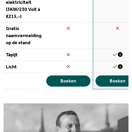
elektriciteit
(3KW/230 Volt à
€215,-)
Gratis
naamvermelding
op de stand
Tapijt
Licht
️
Boeken
Boeken