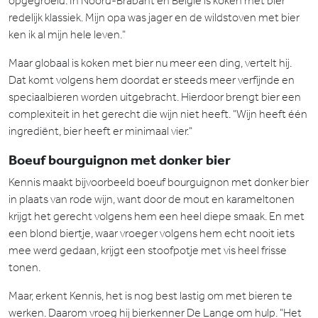
opgegroeid. In Noord-Brabant en België is koken met bier
redelijk klassiek. Mijn opa was jager en de wildstoven met bier
ken ik al mijn hele leven."
Maar globaal is koken met bier nu meer een ding, vertelt hij.
Dat komt volgens hem doordat er steeds meer verfijnde en
speciaalbieren worden uitgebracht. Hierdoor brengt bier een
complexiteit in het gerecht die wijn niet heeft. "Wijn heeft één
ingrediënt, bier heeft er minimaal vier."
Boeuf bourguignon met donker bier
Kennis maakt bijvoorbeeld boeuf bourguignon met donker bier
in plaats van rode wijn, want door de mout en karameltonen
krijgt het gerecht volgens hem een heel diepe smaak. En met
een blond biertje, waar vroeger volgens hem echt nooit iets
mee werd gedaan, krijgt een stoofpotje met vis heel frisse
tonen.
Maar, erkent Kennis, het is nog best lastig om met bieren te
werken. Daarom vroeg hij bierkenner De Lange om hulp. "Het