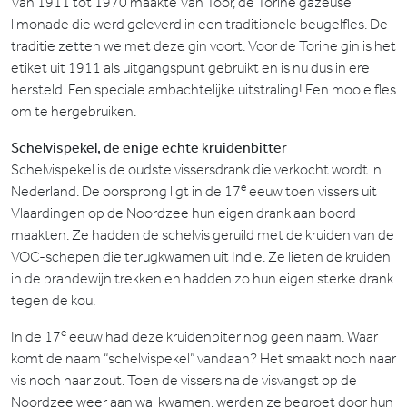
Van 1911 tot 1970 maakte Van Toor, de Torine gazeuse
limonade die werd geleverd in een traditionele beugelfles. De
traditie zetten we met deze gin voort. Voor de Torine gin is het
etiket uit 1911 als uitgangspunt gebruikt en is nu dus in ere
hersteld. Een speciale ambachtelijke uitstraling! Een mooie fles
om te hergebruiken.
Schelvispekel, de enige echte kruidenbitter
Schelvispekel is de oudste vissersdrank die verkocht wordt in
e
Nederland. De oorsprong ligt in de 17
eeuw toen vissers uit
Vlaardingen op de Noordzee hun eigen drank aan boord
maakten. Ze hadden de schelvis geruild met de kruiden van de
VOC-schepen die terugkwamen uit Indië. Ze lieten de kruiden
in de brandewijn trekken en hadden zo hun eigen sterke drank
tegen de kou.
e
In de 17
eeuw had deze kruidenbiter nog geen naam. Waar
komt de naam “schelvispekel” vandaan? Het smaakt noch naar
vis noch naar zout. Toen de vissers na de visvangst op de
Noordzee weer aan wal kwamen, werden ze begroet door hun