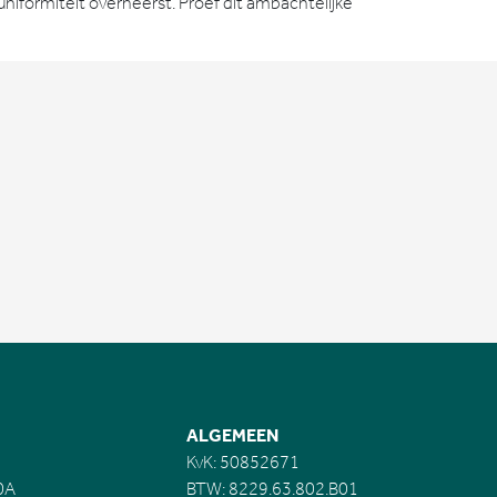
niformiteit overheerst. Proef dit ambachtelijke
ALGEMEEN
KvK: 50852671
0A
BTW: 8229.63.802.B01