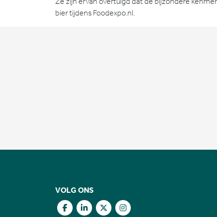
Ze zijn ervan overtuigd dat de bijzondere kenmer
bier tijdens Foodexpo.nl.
VOLG ONS