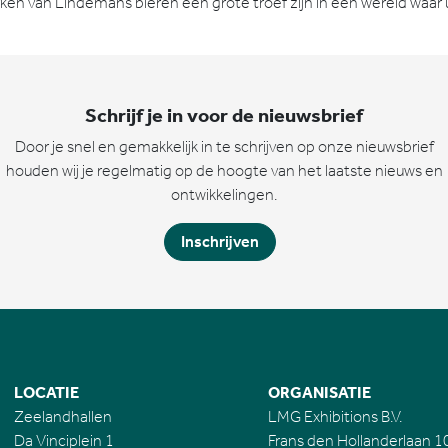
ken van Lindemans bieren een grote troef zijn in een wereld waar u
Schrijf je in voor de nieuwsbrief
Door je snel en gemakkelijk in te schrijven op onze nieuwsbrief
houden wij je regelmatig op de hoogte van het laatste nieuws en
ontwikkelingen.
Inschrijven
LOCATIE
ORGANISATIE
Zeelandhallen
LMG Exhibitions B.V.
Da Vinciplein 1
Frans den Hollanderlaan 1