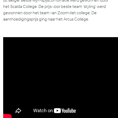
uit België. Beste wijn-spijscombinatie werd gewonnen door
het Scalda College. De prijs voor beste team ‘styling’ werd
gewonnen door het team van Zoomvliet college. De
aanmoedigingsprijs ging naar het Arcus College.