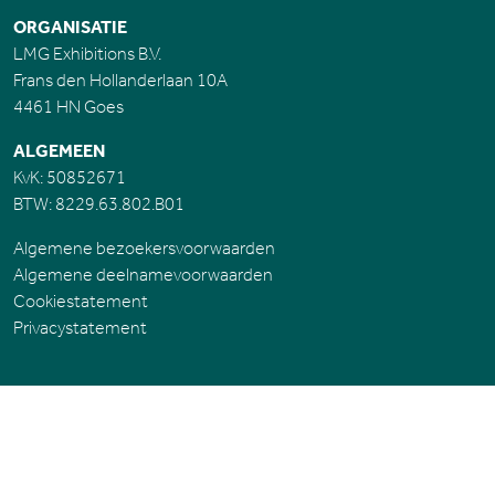
ORGANISATIE
LMG Exhibitions B.V.
Frans den Hollanderlaan 10A
4461 HN Goes
ALGEMEEN
KvK: 50852671
BTW: 8229.63.802.B01
Algemene bezoekersvoorwaarden
Algemene deelnamevoorwaarden
Cookiestatement
Privacystatement