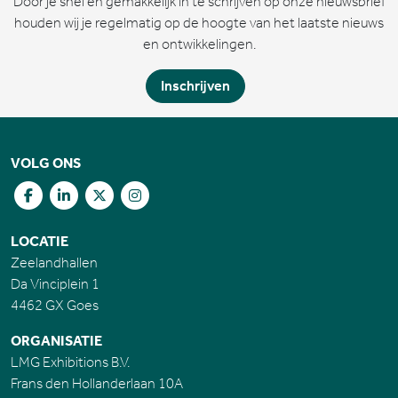
Door je snel en gemakkelijk in te schrijven op onze nieuwsbrief
houden wij je regelmatig op de hoogte van het laatste nieuws
en ontwikkelingen.
Inschrijven
VOLG ONS
LOCATIE
Zeelandhallen
Da Vinciplein 1
4462 GX Goes
ORGANISATIE
LMG Exhibitions B.V.
Frans den Hollanderlaan 10A