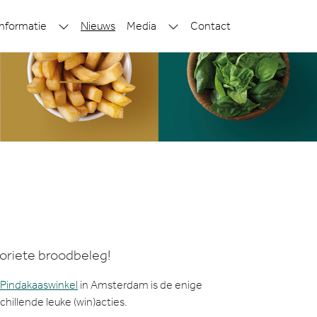
nformatie
Nieuws
Media
Contact
voriete broodbeleg!
Pindakaaswinkel
in Amsterdam is de enige
hillende leuke (win)acties.