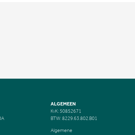
ALGEMEEN
KvK: 50852671
0A
BTW: 8229.63.802.B01
Algemene