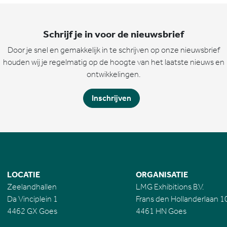
Schrijf je in voor de nieuwsbrief
Door je snel en gemakkelijk in te schrijven op onze nieuwsbrief
houden wij je regelmatig op de hoogte van het laatste nieuws en
ontwikkelingen.
Inschrijven
LOCATIE
ORGANISATIE
Zeelandhallen
LMG Exhibitions B.V.
Da Vinciplein 1
Frans den Hollanderlaan 1
4462 GX Goes
4461 HN Goes