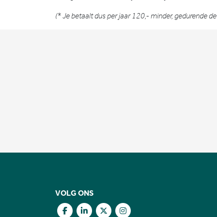
(* Je betaalt dus per jaar 120,- minder, gedurende de
VOLG ONS