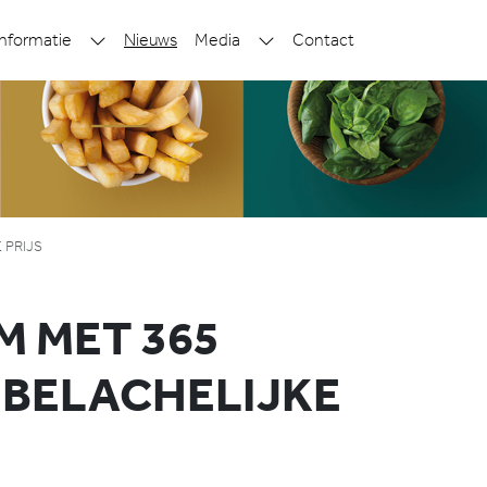
nformatie
Nieuws
Media
Contact
 PRIJS
M MET 365
 BELACHELIJKE