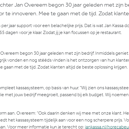
ichter Jan Overeem begon 30 jaar geleden met zijn be
 te innoveren. Mee te gaan met de tijd. Zodat klanten 
 jaar support voor een belachelijke prijs. Dat is wat Jan Kassa doe
dagen voor je klaar. Zodat jij je kan focussen op je restaurant.
n Overeem begon 30 jaar geleden met zijn bedrijf. Inmiddels geniet
rijk vonden en nog stééds vinden is het ontzorgen van hun klanten
 gaan met de tijd. Zodat klanten altijd de beste oplossing krijgen.
mpleet kassasysteem, op basis van huur. “Wij zien ons kassasystee
die met jouw bedrijf meegroeit, passend bij elk budget. Wij noem
tvorm aan. Overeem: “Ook daarin denken wij mee met onze klant. H
biedt het kassasysteem tijdelijk aan voor een nog scherpere prijs. 
an. Voor meer informatie kun je terecht op:
jankassa.nl/horecabe