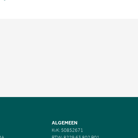
ALGEMEEN
KvK: 50852671
0A
BTW: 8229.63.802.B01