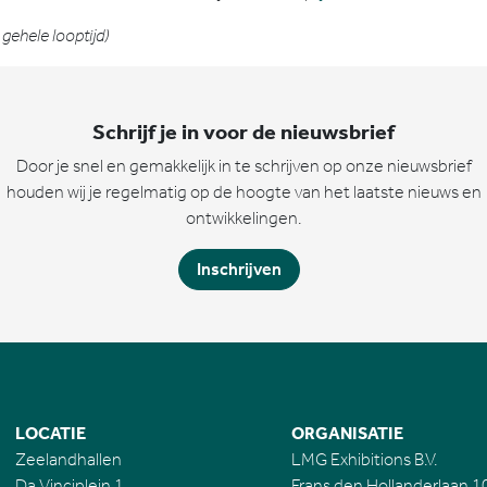
 gehele looptijd)
Schrijf je in voor de nieuwsbrief
Door je snel en gemakkelijk in te schrijven op onze nieuwsbrief
houden wij je regelmatig op de hoogte van het laatste nieuws en
ontwikkelingen.
Inschrijven
LOCATIE
ORGANISATIE
Zeelandhallen
LMG Exhibitions B.V.
Da Vinciplein 1
Frans den Hollanderlaan 1