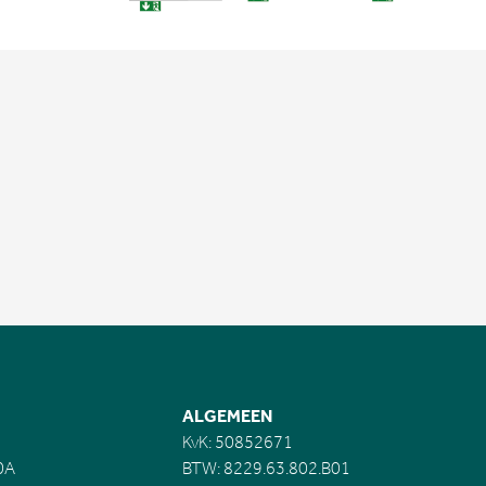
ALGEMEEN
KvK: 50852671
0A
BTW: 8229.63.802.B01