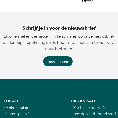
Schrijf je in voor de nieuwsbrief
Door je snel en gemakkelijk in te schrijven op onze nieuwsbrief
houden wij je regelmatig op de hoogte van het laatste nieuws en
ontwikkelingen.
Inschrijven
LOCATIE
ORGANISATIE
Zeelandhallen
LMG Exhibitions B.V.
Da Vinciplein 1
Frans den Hollanderlaan 1