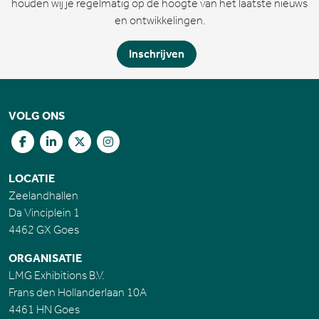
houden wij je regelmatig op de hoogte van het laatste nieuws
en ontwikkelingen.
Inschrijven
VOLG ONS
LOCATIE
Zeelandhallen
Da Vinciplein 1
4462 GX Goes
ORGANISATIE
LMG Exhibitions B.V.
Frans den Hollanderlaan 10A
4461 HN Goes