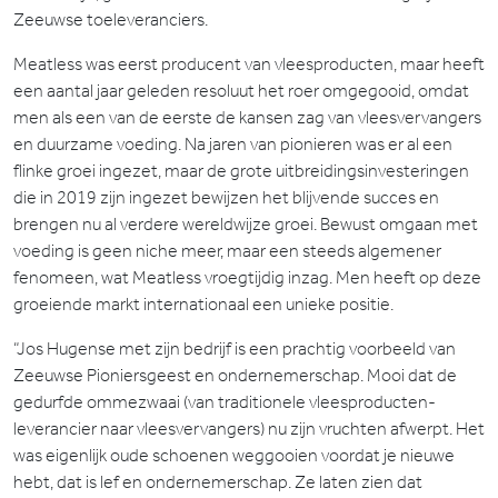
Zeeuwse toeleveranciers.
Meatless was eerst producent van vleesproducten, maar heeft
een aantal jaar geleden resoluut het roer omgegooid, omdat
men als een van de eerste de kansen zag van vleesvervangers
en duurzame voeding. Na jaren van pionieren was er al een
flinke groei ingezet, maar de grote uitbreidingsinvesteringen
die in 2019 zijn ingezet bewijzen het blijvende succes en
brengen nu al verdere wereldwijze groei. Bewust omgaan met
voeding is geen niche meer, maar een steeds algemener
fenomeen, wat Meatless vroegtijdig inzag. Men heeft op deze
groeiende markt internationaal een unieke positie.
“Jos Hugense met zijn bedrijf is een prachtig voorbeeld van
Zeeuwse Pioniersgeest en ondernemerschap. Mooi dat de
gedurfde ommezwaai (van traditionele vleesproducten-
leverancier naar vleesvervangers) nu zijn vruchten afwerpt. Het
was eigenlijk oude schoenen weggooien voordat je nieuwe
hebt, dat is lef en ondernemerschap. Ze laten zien dat