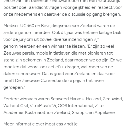
versie van het bekende Zeeuwse icoon met een nadrukkelijk
positief doel: aandacht vragen voor gelijkheid en respect voor
onze medemens en daarover de discussie op gang brengen.
Medisol, UC360 en Bevrijdingsmuseum Zeeland waren de
andere genomineerden. Ook dit jaar was het een lastige taak
voor de jury om uit zoveel diverse inzendingen vijf
genomineerden en een winnaar te kiezen. “Er zijn zo veel
Zeeuwse parels, mooie initiatieven die met pionieren tot
stand zijn gekomen in Zeeland, daar mogen we op zijn. En we
moeten dat vooral ook actief uitdragen, wat meer van de
daken schreeuwen. Dat is goed voor Zeeland en daarvoor
heeft De Zeeuwse Connectie deze prijs in het leven
geroepen.”
Eerdere winnaars waren Seaweed Harvest Holland, Zeeuwind,
Walhout Civil, VitroPlus/ViVi, OOS International, Zilte
Academie, Kustmarathon Zeeland, Snappic en Appelaere.
Meer informatie over Meatless vindt je