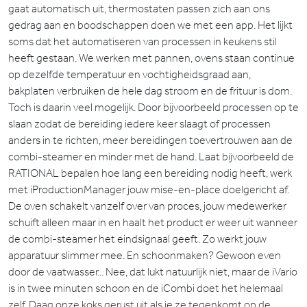
gaat automatisch uit, thermostaten passen zich aan ons
gedrag aan en boodschappen doen we met een app. Het lijkt
soms dat het automatiseren van processen in keukens stil
heeft gestaan. We werken met pannen, ovens staan continue
op dezelfde temperatuur en vochtigheidsgraad aan,
bakplaten verbruiken de hele dag stroom en de frituur is dom.
Toch is daarin veel mogelijk. Door bijvoorbeeld processen op te
slaan zodat de bereiding iedere keer slaagt of processen
anders in te richten, meer bereidingen toevertrouwen aan de
combi-steamer en minder met de hand. Laat bijvoorbeeld de
RATIONAL bepalen hoe lang een bereiding nodig heeft, werk
met iProductionManager jouw mise-en-place doelgericht af.
De oven schakelt vanzelf over van proces, jouw medewerker
schuift alleen maar in en haalt het product er weer uit wanneer
de combi-steamer het eindsignaal geeft. Zo werkt jouw
apparatuur slimmer mee. En schoonmaken? Gewoon even
door de vaatwasser... Nee, dat lukt natuurlijk niet, maar de iVario
is in twee minuten schoon en de iCombi doet het helemaal
zelf. Daag onze koks gerust uit als je ze tegenkomt op de