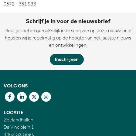
0572 – 331 938
Schrijf je in voor de nieuwsbrief
Door je snel en gemakkelijk in te schrijven op onze nieuwsbrief
houden wij je regelmatig op de hoogte van het laatste nieuws
en ontwikkelingen.
Inschrijven
VOLG ONS
LOCATIE
Zeelandhallen
Da Vinciplein 1
4462 GX Goes