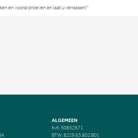
ken en vooral proeven en laat u verrassen!"
ALGEMEEN
KvK: 50852671
0A
BTW: 8229.63.802.B01