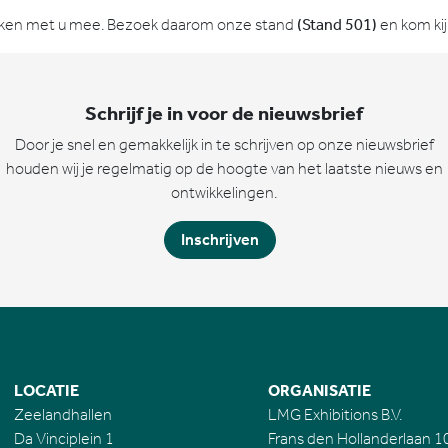
enken met u mee. Bezoek daarom onze stand
(Stand 501)
en kom kij
Schrijf je in voor de nieuwsbrief
Door je snel en gemakkelijk in te schrijven op onze nieuwsbrief
houden wij je regelmatig op de hoogte van het laatste nieuws en
ontwikkelingen.
Inschrijven
LOCATIE
ORGANISATIE
Zeelandhallen
LMG Exhibitions B.V.
Da Vinciplein 1
Frans den Hollanderlaan 1