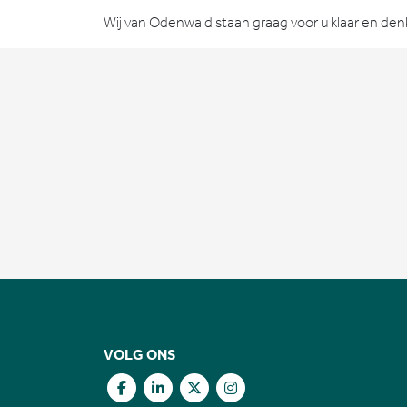
Wij van Odenwald staan graag voor u klaar en d
VOLG ONS