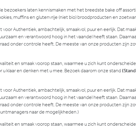
 de bezoekers laten kennismaken met het breedste bake off assor
okies, muffins en glutenvrije (niet bio) broodproducten en zoetwa
voor Authentiek, ambachtelijk, smaakvol, puur en eerlijk. Dat maa
uurzaam en verantwoord hoog in het vaandel heeft staan. Daarnaast
aad onder controle heeft. De meeste van onze producten zijn zowel
waliteit en smaak voorop staan, waarmee u zich kunt onderscheid
oor u klaar en denken met u mee. Bezoek daarom onze stand
(Stand
voor Authentiek, ambachtelijk, smaakvol, puur en eerlijk. Dat maa
uurzaam en verantwoord hoog in het vaandel heeft staan. Daarnaast
aad onder controle heeft. De meeste van onze producten zijn zowel
ccountmanagers naar de mogelijkheden.)
waliteit en smaak voorop staan, waarmee u zich kunt onderscheid