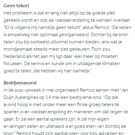
Geen tekort
Het probleem is dat er lang niet altijd op de goede plek
geteeld wordt en ook de voedselverdeling te wensen overlaat.
“Er is volgens mij namelijk geen tekort”, aldus Remco. “De keten
is simpelweg niet optimaal georganiseerd. Dichter bij de bron
telen zou bijvoorbeeld uitkomst kunnen bieden, iets wat je
mondjesmaat steeds meer ziet gebeuren. Toch zou
Nederland als het aan mij ligt daar veel meer op moeten
focussen. De kennis en kunde om in uitdagende klimaten
goed te telen, die hebben wij hier namelijk.”
Bedrijvenavond
In de pop-upweek in mei organiseert Remco samen met Van
Duijn Aubergines op 14 mei een bedrijvenavond. “Op die
avond hoop ik met onder meer een flinke groep telers te
sparren over voedselverspilling en manieren om dat tegen te
gaan. Er zal een aantal sprekers zijn, ik zal mijn eigen
ervaringen delen en uiteraard is er goed eten van dichtbij de
bron.” Remco houdt zich aanbevolen voor tips, adviezen en