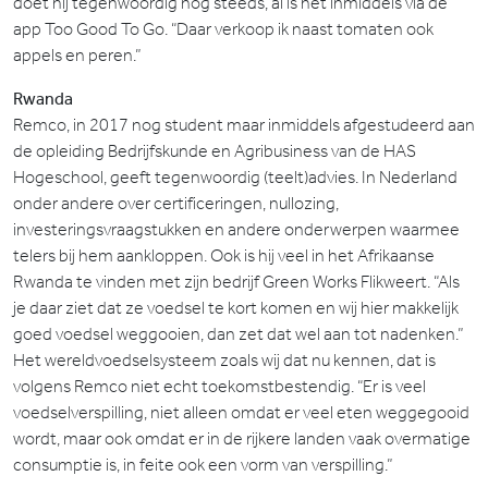
doet hij tegenwoordig nog steeds, al is het inmiddels via de
app Too Good To Go. “Daar verkoop ik naast tomaten ook
appels en peren.”
Rwanda
Remco, in 2017 nog student maar inmiddels afgestudeerd aan
de opleiding Bedrijfskunde en Agribusiness van de HAS
Hogeschool, geeft tegenwoordig (teelt)advies. In Nederland
onder andere over certificeringen, nullozing,
investeringsvraagstukken en andere onderwerpen waarmee
telers bij hem aankloppen. Ook is hij veel in het Afrikaanse
Rwanda te vinden met zijn bedrijf Green Works Flikweert. “Als
je daar ziet dat ze voedsel te kort komen en wij hier makkelijk
goed voedsel weggooien, dan zet dat wel aan tot nadenken.”
Het wereldvoedselsysteem zoals wij dat nu kennen, dat is
volgens Remco niet echt toekomstbestendig. “Er is veel
voedselverspilling, niet alleen omdat er veel eten weggegooid
wordt, maar ook omdat er in de rijkere landen vaak overmatige
consumptie is, in feite ook een vorm van verspilling.”