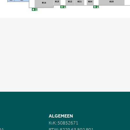
ALGEMEEN
KvK: 50852671
0A
BTW: 8229.63.802.B01