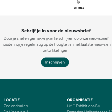
Schrijf je in voor de nieuwsbrief
Door je snel en gemakkelijk in te schrijven op onze nieuwsbrief
houden wij je regelmatig op de hoogte van het laatste nieuws en
ontwikkelingen.
Inschrijven
LOCATIE
ORGANISATIE
Zeelandhallen
LMG Exhibitions B.V.
Da Vinciplein 1
Frans den Hollanderlaan 1