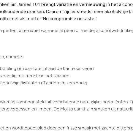
ranken Sir. James 101 brengt variatie en vernieuwing in het alcoh
olhoudende dranken. Daarom zijn er steeds meer alcoholvrije biere
ojito met als motto: ‘No compromise on taste!’
n perfect alternatief wanneer je geen of minder alcohol wilt drinke
n, namelijk:
tstraling om aan tafel of aan de bar te serveren
is handig met drukte in het seizoen
holvrije distillaten of andere mixers nodig.
uwkeurig samengesteld uit verschillende natuurlijke ingrediënten. 
 jeneverbessen en limoen. De Mojito dankt zijn smaken uit natuurl
nzet en wordt opgevolgd door een frisse smaak met zachte bitters e