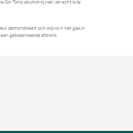
 Gin Tonic alcoholvrij niet van echt is te
r demonstreert zich stijlvol in het glas in
et een gebalanceerde afdronk.