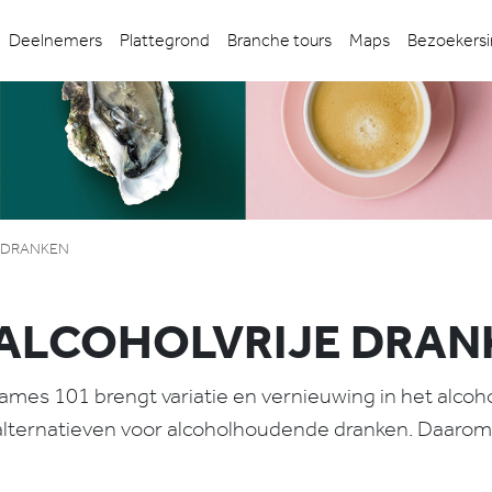
Deelnemers
Plattegrond
Branche tours
Maps
Bezoekersi
E DRANKEN
, ALCOHOLVRIJE DRA
 James 101 brengt variatie en vernieuwing in het alcoh
ternatieven voor alcoholhoudende dranken. Daarom zi