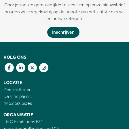
Door je snel en gemakkelijk in te schrijven op onze nieuwsbrief
houden wij je regelmatig op de hoogte van het laatste nieuws
en ontwikkelingen.
Inschrijven
VOLG ONS
LOCATIE
Zeelandhallen
Da Vinciplein 1
4462 GX Goes
ORGANISATIE
LMG Exhibitions B.V.
Frans den Hollanderlaan 10A