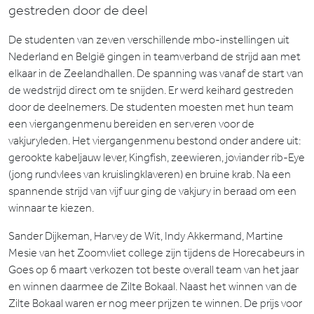
gestreden door de deel
De studenten van zeven verschillende mbo-instellingen uit
Nederland en België gingen in teamverband de strijd aan met
elkaar in de Zeelandhallen. De spanning was vanaf de start van
de wedstrijd direct om te snijden. Er werd keihard gestreden
door de deelnemers. De studenten moesten met hun team
een viergangenmenu bereiden en serveren voor de
vakjuryleden. Het viergangenmenu bestond onder andere uit:
gerookte kabeljauw lever, Kingfish, zeewieren, joviander rib-Eye
(jong rundvlees van kruislingklaveren) en bruine krab. Na een
spannende strijd van vijf uur ging de vakjury in beraad om een
winnaar te kiezen.
Sander Dijkeman, Harvey de Wit, Indy Akkermand, Martine
Mesie van het Zoomvliet college zijn tijdens de Horecabeurs in
Goes op 6 maart verkozen tot beste overall team van het jaar
en winnen daarmee de Zilte Bokaal. Naast het winnen van de
Zilte Bokaal waren er nog meer prijzen te winnen. De prijs voor