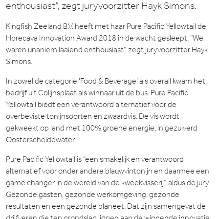
enthousiast”, zegt juryvoorzitter Hayk Simons.
Kingfish Zeeland B.V. heeft met haar Pure Pacific Yellowtail de
Horecava Innovation Award 2018 in de wacht gesleept. “We
waren unaniem laaiend enthousiast”, zegt juryvoorzitter Hayk
Simons.
In zowel de categorie ‘Food & Beverage’ als overall kwam het
bedrijf uit Colijnsplaat als winnaar uit de bus. Pure Pacific
Yellowtail biedt een verantwoord alternatief voor de
overbeviste tonijnsoorten en zwaardvis. De vis wordt
gekweekt op land met 100% groene energie, in gezuiverd
Oosterscheldewater.
Pure Pacific Yellowtail is “een smakelijk en verantwoord
alternatief voor onder andere blauwvintonijn en daarmee een
game changer in de wereld van de kweekvisserij”, aldus de jury.
Gezonde gasten, gezonde werkomgeving, gezonde
resultaten en een gezonde planeet. Dat zijn samengevat de
drijfveren die ten grondslag liggen aan de winnende innovatie.