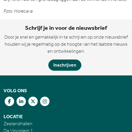
Foto: Horecava
Schrijf je in voor de nieuwsbrief
Door je snel en gemakkelijk in te schrijven op onze nieuwsbrief
houden wij je regelmatig op de hoogte van het laatste nieuws
en ontwikkelingen.
Inschrijven
VOLG ONS
LOCATIE
Zeelandhallen
Da Vinciplein 1