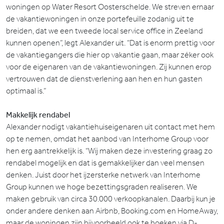
woningen op Water Resort Oosterschelde. We streven ernaar
de vakantiewoningen in onze portefeuille zodanig uit te
breiden, dat we een tweede local service office in Zeeland
kunnen openen”, legt Alexander uit. “Dat is enorm prettig voor
de vakantiegangers die hier op vakantie gaan, maar zéker ook
voor de eigenaren van de vakantiewoningen. Zij kunnen erop
vertrouwen dat de dienstverlening aan hen en hun gasten
optimaal is.”
Makkelijk rendabel
Alexander nodigt vakantiehuiseigenaren uit contact met hem
op te nemen, omdat het aanbod van Interhome Group voor
hen erg aantrekkelijk is. “Wij maken deze investering graag zo
rendabel mogelijk en dat is gemakkelijker dan veel mensen
denken. Juist door het ijzersterke netwerk van Interhome
Group kunnen we hoge bezettingsgraden realiseren. We
maken gebruik van circa 30.000 verkoopkanalen. Daarbij kun je
onder andere denken aan Airbnb, Booking.com en HomeAway,
maar de woningen zijn bijvoorbeeld ook te boeken via D-